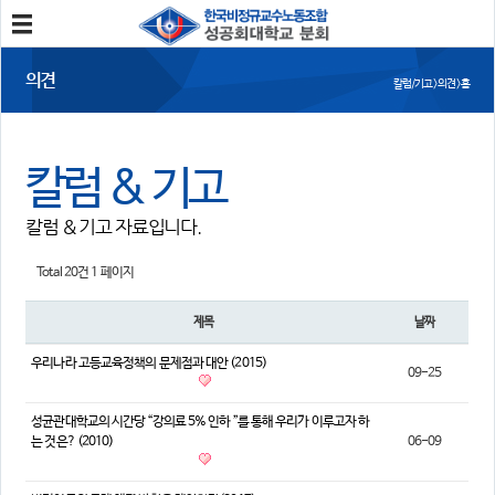
분회소개
의견
칼럼/기고 > 의견 > 홈
성공회대분회
회칙
조합원가입
칼럼 & 기고
소식
칼럼 & 기고 자료입니다.
공지사항
조합활동
언론보도
Total 20건
1 페이지
참여
제목
날짜
자유게시판
건의사항
우리나라 고등교육정책의 문제점과 대안 (2015)
09-25
자료
성균관대학교의 시간당 “강의료 5% 인하 ”를 통해 우리가 이루고자 하
사진/영상자료
분회자료
는 것은? (2010)
06-09
참고자료